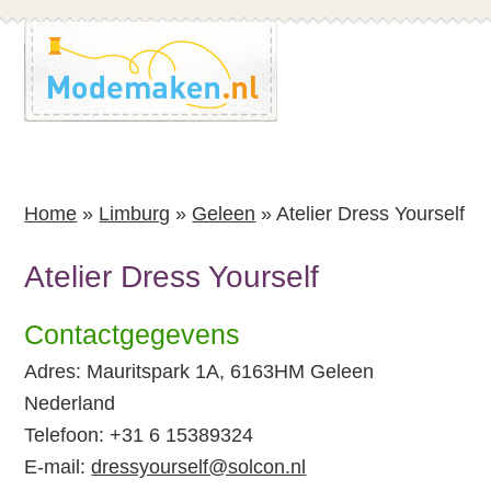
Spring
Spring
naar
naar
de
de
inhoud
voettekst
Home
»
Limburg
»
Geleen
»
Atelier Dress Yourself
Atelier Dress Yourself
Contactgegevens
Adres: Mauritspark 1A, 6163HM Geleen
Nederland
Telefoon: +31 6 15389324
E-mail:
dressyourself@solcon.nl