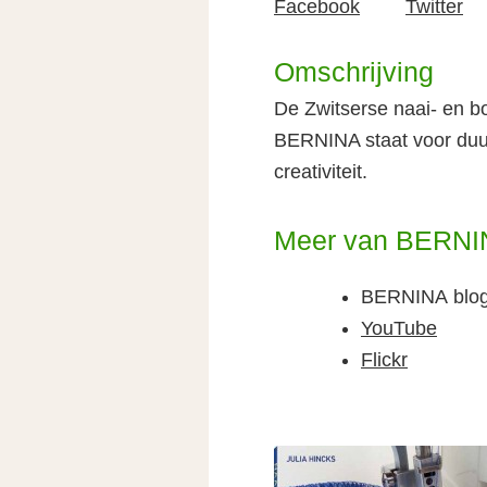
Facebook
Twitter
Omschrijving
De Zwitserse naai- en bo
BERNINA staat voor duur
creativiteit.
Meer van BERNIN
BERNINA blog
YouTube
Flickr
Leestips