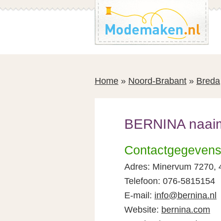
Spring
Spring
naar
naar
de
de
inhoud
voettekst
Home
»
Noord-Brabant
»
Breda
BERNINA naaim
Contactgegeven
Adres: Minervum 7270,
Telefoon: 076-5815154
E-mail:
info@bernina.nl
Website:
bernina.com