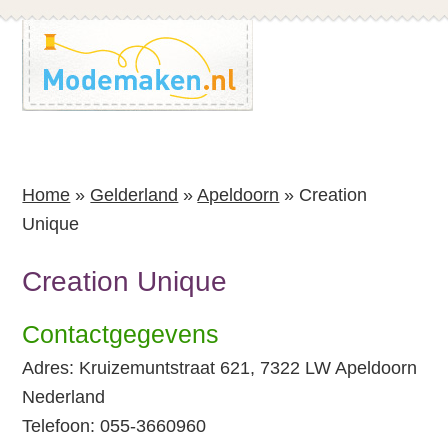
Spring
Spring
naar
naar
de
de
inhoud
voettekst
Home
»
Gelderland
»
Apeldoorn
»
Creation
Unique
Creation Unique
Contactgegevens
Adres: Kruizemuntstraat 621, 7322 LW Apeldoorn
Nederland
Telefoon: 055-3660960