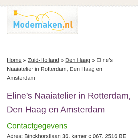
Spring
Spring
naar
naar
de
de
inhoud
voettekst
Home
»
Zuid-Holland
»
Den Haag
»
Eline’s
Naaiatelier in Rotterdam, Den Haag en
Amsterdam
Eline’s Naaiatelier in Rotterdam,
Den Haag en Amsterdam
Contactgegevens
Adres: Binckhorstlaan 36, kamer c 067, 2516 BE