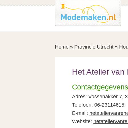
Spring
Spring
naar
naar
de
de
inhoud
voettekst
Home
»
Provincie Utrecht
»
Hou
Het Atelier va
Contactgegeven
Adres: Vossenakker 7, 
Telefoon: 06-23114615
E-mail:
hetateliervanren
Website:
hetateliervanre