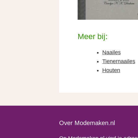
Meer bij:
Naailes
Tienernaailes
Houten
Footer
Over Modemaken.nl