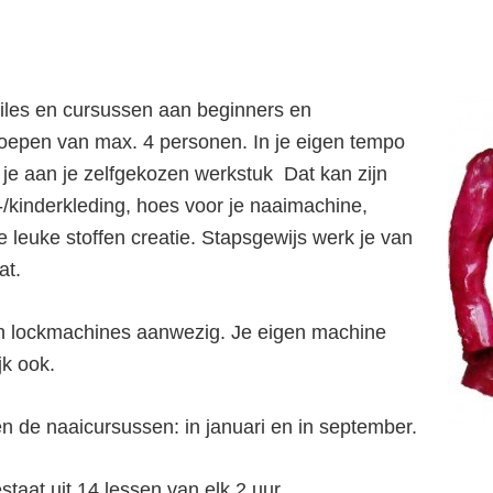
aailes en cursussen aan beginners en
roepen van max. 4 personen. In je eigen tempo
 je aan je zelfgekozen werkstuk Dat kan zijn
y-/kinderkleding, hoes voor je naaimachine,
e leuke stoffen creatie. Stapsgewijs werk je van
at.
- en lockmachines aanwezig. Je eigen machine
k ook.
n de naaicursussen: in januari en in september.
staat uit 14 lessen van elk 2 uur.