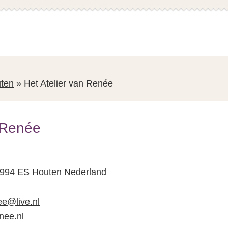
ten
»
Het Atelier van Renée
n Renée
s
3994 ES Houten Nederland
ee@live.nl
nee.nl