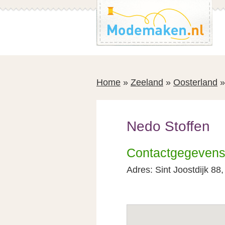
Spring
Spring
naar
naar
de
de
inhoud
voettekst
Home
»
Zeeland
»
Oosterland
Nedo Stoffen
Contactgegeven
Adres: Sint Joostdijk 8