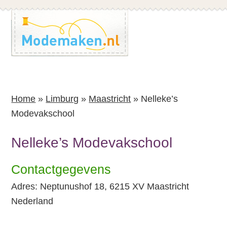
Spring
Spring
naar
naar
de
de
inhoud
voettekst
Home
»
Limburg
»
Maastricht
»
Nelleke’s
Modevakschool
Nelleke’s Modevakschool
Contactgegevens
Adres: Neptunushof 18, 6215 XV Maastricht
Nederland