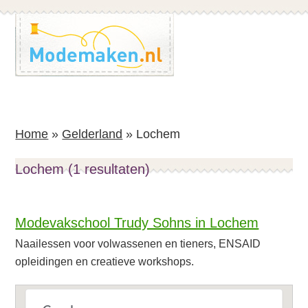
Spring
Spring
naar
naar
de
de
inhoud
voettekst
Home
»
Gelderland
»
Lochem
Lochem (1 resultaten)
Modevakschool Trudy Sohns in Lochem
Naailessen voor volwassenen en tieners, ENSAID
opleidingen en creatieve workshops.