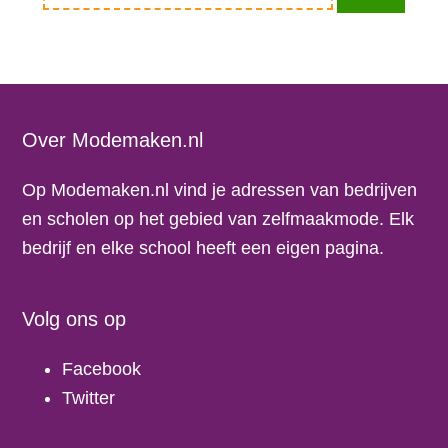
een
(web)winkel,
naailes
of
modeopleiding
Footer
Over Modemaken.nl
Op Modemaken.nl vind je adressen van bedrijven
en scholen op het gebied van zelfmaakmode. Elk
bedrijf en elke school heeft een eigen pagina.
Volg ons op
Facebook
Twitter