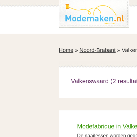
Spring
Spring
naar
naar
de
de
inhoud
voettekst
Home
»
Noord-Brabant
»
Valke
Valkenswaard (2 resulta
Modefabrique in Valk
De naailessen worden gege