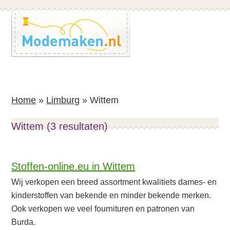
Spring
Spring
naar
naar
de
de
inhoud
voettekst
Home
»
Limburg
»
Wittem
Wittem (3 resultaten)
Stoffen-online.eu in Wittem
Wij verkopen een breed assortment kwalitiets dames- en
kinderstoffen van bekende en minder bekende merken.
Ook verkopen we veel fournituren en patronen van
Burda.