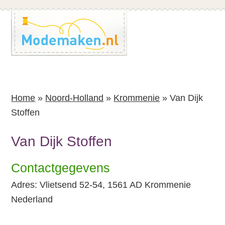
Spring
Spring
naar
naar
de
de
inhoud
voettekst
Home
»
Noord-Holland
»
Krommenie
»
Van Dijk
Stoffen
Van Dijk Stoffen
Contactgegevens
Adres: Vlietsend 52-54, 1561 AD Krommenie
Nederland