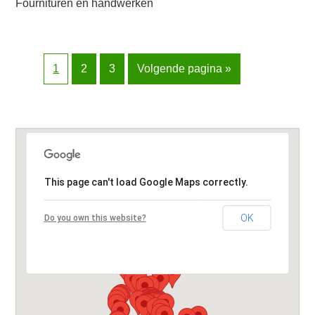
Fournituren en handwerken
Pagina
Pagina
Pagina
1
2
3
Volgende pagina »
This page can't load Google Maps correctly.
OK
Do you own this website?