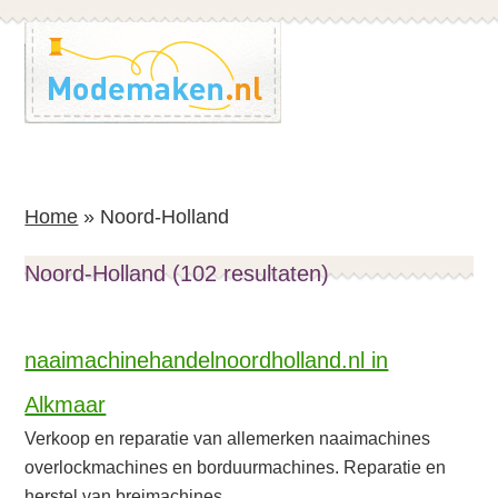
Spring
Spring
naar
naar
de
de
inhoud
voettekst
Home
»
Noord-Holland
Noord-Holland (102 resultaten)
naaimachinehandelnoordholland.nl in
Alkmaar
Verkoop en reparatie van allemerken naaimachines
overlockmachines en borduurmachines. Reparatie en
herstel van breimachines.