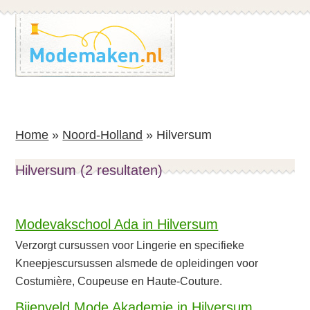
Spring
Spring
naar
naar
de
de
inhoud
voettekst
Home
»
Noord-Holland
»
Hilversum
Hilversum (2 resultaten)
Modevakschool Ada in Hilversum
Verzorgt cursussen voor Lingerie en specifieke
Kneepjescursussen alsmede de opleidingen voor
Costumière, Coupeuse en Haute-Couture.
Bijenveld Mode Akademie in Hilversum