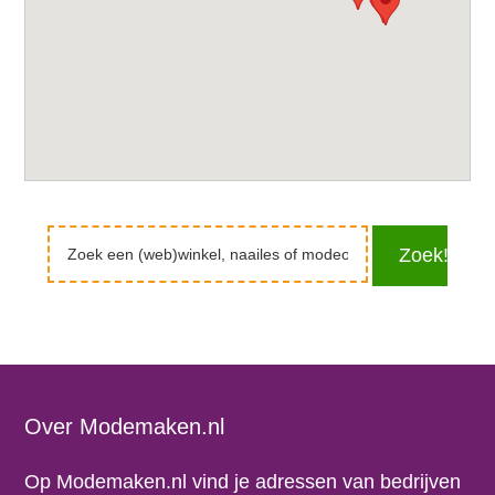
Zoek
Zoek!
een
(web)winkel,
naailes
of
modeopleiding
Footer
Over Modemaken.nl
Op Modemaken.nl vind je adressen van bedrijven