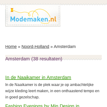
Spring
Spring
naar
naar
de
de
inhoud
voettekst
Home
»
Noord-Holland
»
Amsterdam
Amsterdam (38 resultaten)
In de Naaikamer in Amsterdam
In de Naaikamer is de plek waar je op ambachtelijke
wijze kleding leert maken, in een onthaastend tempo en
in goed gezelschap.
Fashion Evenings by Min Design in